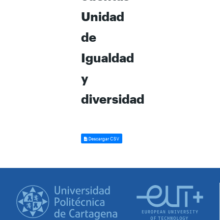
Unidad
de
Igualdad
y
diversidad
Descargar CSV